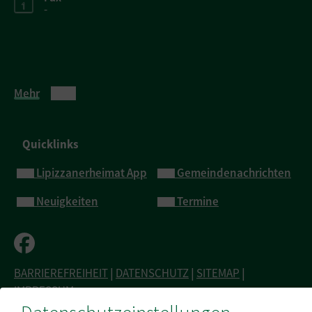
-
Mehr
Quicklinks
Lipizzanerheimat App
Gemeindenachrichten
Neuigkeiten
Termine
BARRIEREFREIHEIT
|
DATENSCHUTZ
|
SITEMAP
|
IMPRESSUM