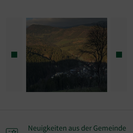
Show larger version
Show l
Neuigkeiten aus der Gemeinde