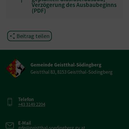
Verzögerung des Ausbaubeginns
(
PDF
)
Beitrag teilen
Gemeinde Geistthal-Södingberg
Geistthal 83, 8153 Geistthal-Södingberg
Telefon
+43 3149 2204
E-Mail
gde@geistthal-soedingberg.gv.at