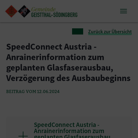
Zum Inhalt springen
Zum Seitenende springen
Sie sind hier:
Zurück zur Übersicht
SpeedConnect Austria -
Anrainerinformation zum
geplanten Glasfaserausbau,
Verzögerung des Ausbaubeginns
BEITRAG VOM 12.06.2024
SpeedConnect Austria -
Anrainerinformation zum
geplanten Glasfaserausbau,