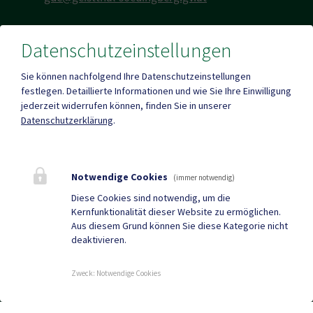
Datenschutzeinstellungen
Fax
-
Sie können nachfolgend Ihre Datenschutzeinstellungen
festlegen.
Detaillierte Informationen und wie Sie Ihre Einwilligung
jederzeit widerrufen können, finden Sie in unserer
Datenschutzerklärung
.
Mehr
Notwendige Cookies
(immer notwendig)
Quicklinks
Diese Cookies sind notwendig, um die
Kernfunktionalität dieser Website zu ermöglichen.
Lipizzanerheimat App
Gemeindenachrichten
Aus diesem Grund können Sie diese Kategorie nicht
deaktivieren.
Neuigkeiten
Termine
Zweck
:
Notwendige Cookies