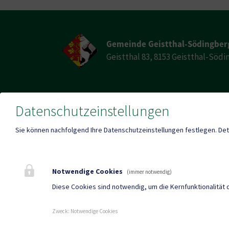
Gemeinde Geistthal-Södingber
Geistthal 83, 8153 Geistthal-Söd
E-Mail
Datenschutzeinstellungen
Telefon
gde@g
+43 3149 2204
soedin
Sie können nachfolgend Ihre Datenschutzeinstellungen festlegen.
Det
Fax
-
Notwendige Cookies
(immer notwendig)
Diese Cookies sind notwendig, um die Kernfunktionalität 
Mehr
Zweck
:
Notwendige Cookies