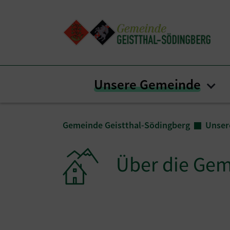
Zum Inhalt springen
Zum Seitenende springen
Unsere Gemeinde
Sub
Sie sind hier:
Gemeinde Geistthal-Södingberg
Unser
Über die Ge