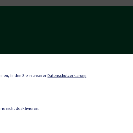
p
Gemeindenachrichten
Termine
önnen, finden Sie in unserer
Datenschutzerklärung
.
ie nicht deaktivieren.