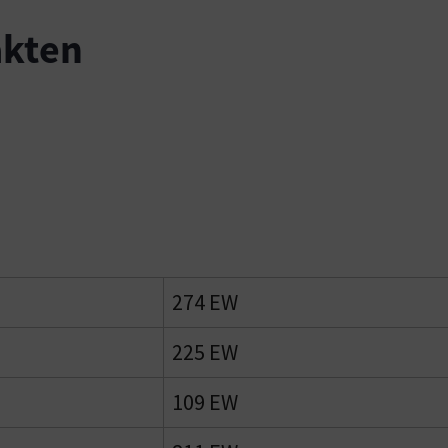
akten
274 EW
225 EW
109 EW