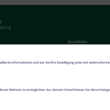
g
ingberg
Quicklinks
Lipizzanerheimat Ap
eistthal-
gberg.gv.at
Neuigkeiten
aillierte Informationen und wie Sie Ihre Einwilligung jederzeit widerrufen k
dieser Website zu ermöglichen. Aus diesem Grund können Sie diese Kategor