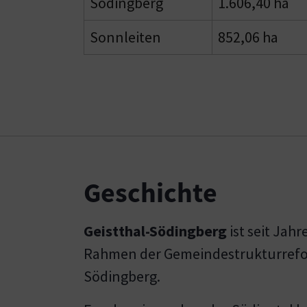
Södingberg
1.606,40 ha
Sonnleiten
852,06 ha
Geschichte
Geistthal-Södingberg
ist seit Jah
Rahmen der Gemeindestrukturrefor
Södingberg.