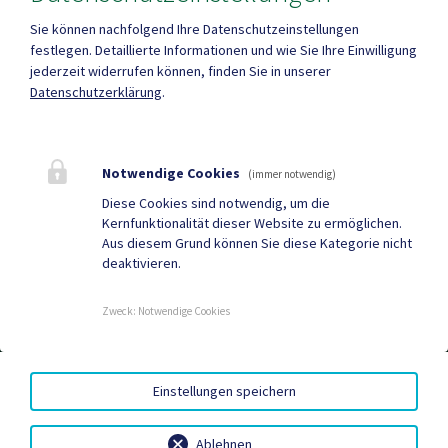
-
Sie können nachfolgend Ihre Datenschutzeinstellungen
festlegen.
Detaillierte Informationen und wie Sie Ihre Einwilligung
jederzeit widerrufen können, finden Sie in unserer
Datenschutzerklärung
.
Mehr
Notwendige Cookies
(immer notwendig)
Quicklinks
Diese Cookies sind notwendig, um die
Kernfunktionalität dieser Website zu ermöglichen.
Lipizzanerheimat App
Gemeindenachrichten
Aus diesem Grund können Sie diese Kategorie nicht
deaktivieren.
Neuigkeiten
Termine
Zweck
:
Notwendige Cookies
BARRIEREFREIHEIT
|
DATENSCHUTZ
|
SITEMAP
|
Einstellungen speichern
IMPRESSUM
Ablehnen